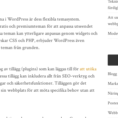
Tekni
färdig
Att s
na i WordPress är dess flexibla temasystem.
webbp
gratis och premiumteman för att anpassa utseendet
sa teman kan ytterligare anpassas genom widgets och
Modet
rskar CSS och PHP, erbjuder WordPress även
e teman från grunden.
av tillägg (plugins) som kan läggas till för
att utöka
Blogg
essa tillägg kan inkludera allt från SEO-verktyg och
ngar och säkerhetsfunktioner. Tilläggen gör det
Markn
 sin webbplats för att möta specifika behov utan att
Näring
Poste
Webbu