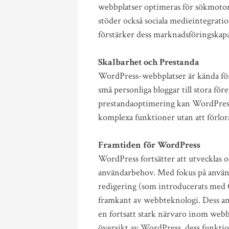
webbplatser optimeras för sökmotor
stöder också sociala medieintegrati
förstärker dess marknadsföringskapa
Skalbarhet och Prestanda
WordPress-webbplatser är kända för s
små personliga bloggar till stora fö
prestandaoptimering kan WordPress
komplexa funktioner utan att förlora
Framtiden för WordPress
WordPress fortsätter att utvecklas o
användarbehov. Med fokus på använd
redigering (som introducerats med 
framkant av webbteknologi. Dess an
en fortsatt stark närvaro inom webb
översikt av WordPress, dess funktio