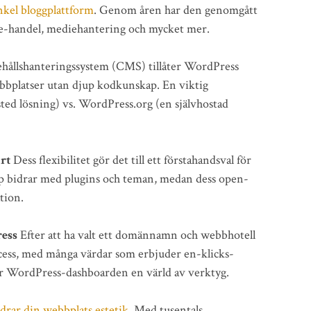
nkel bloggplattform
. Genom åren har den genomgått
 e-handel, mediehantering och mycket mer.
hållshanteringssystem (CMS) tillåter WordPress
ebbplatser utan djup kodkunskap. En viktig
ed lösning) vs. WordPress.org (en självhostad
rt
Dess flexibilitet gör det till ett förstahandsval för
 bidrar med plugins och teman, medan dess open-
tion.
ess
Efter att ha valt ett domännamn och webbhotell
rocess, med många värdar som erbjuder en-klicks-
öjar WordPress-dashboarden en värld av verktyg.
rar din webbplats estetik
. Med tusentals