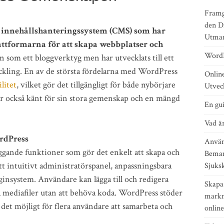
Framg
den Di
s innehållshanteringssystem (CMS) som har
Utman
attformarna för att skapa webbplatser och
WordP
 som ett bloggverktyg men har utvecklats till ett
eckling. En av de största fördelarna med WordPress
Online
litet
, vilket gör det tillgängligt för både nybörjare
Utvec
är också känt för sin stora gemenskap och en mängd
En gu
Vad ä
rdPress
Använ
gande funktioner som gör det enkelt att skapa och
Beman
tt intuitivt administratörspanel, anpassningsbara
Sjuks
ginsystem. Användare kan lägga till och redigera
Skapa
ra mediafiler utan att behöva koda. WordPress stöder
markn
det möjligt för flera användare att samarbeta och
online