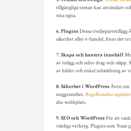
tillgängliga teman kan användare oc
sina egna.
6. Plugins
Dessa tredjepartstillägg f
säkerhet eller e-handel, finns det tro
7. Skapa och hantera innehåll
Med
av inlägg och sidor drag-och-släpp.
av bilder och enkel inbäddning av v
8. Säkerhet i WordPress
Även om k
noggrannhet.
Regelbundna uppdater
din webbplats.
9. SEO och WordPress
För att ran
vänliga verktyg. Plugins som Yoast 