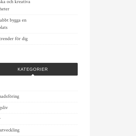
ska och kreativa
heter
nabbt bygga en
lats
render för dig
KATEGORIER
adsföring
sliv
r
tveckling