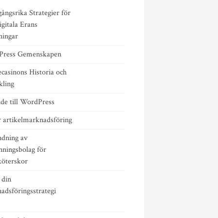
ångsrika Strategier för
gitala Erans
ingar
ress Gemenskapen
casinons Historia och
kling
ide till WordPress
r artikelmarknadsföring
dning av
ningsbolag för
köterskor
 din
adsföringsstrategi