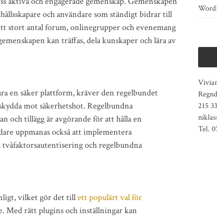
dess aktiva och engagerade gemenskap. Gemenskapen
Word
ehållsskapare och användare som ständigt bidrar till
ett stort antal forum, onlinegrupper och evenemang
enskapen kan träffas, dela kunskaper och lära av
Vivia
ra en säker plattform, kräver den regelbundet
Regnd
t skydda mot säkerhetshot. Regelbundna
215 3
nikla
 och tillägg är avgörande för att hålla en
Tel. 
dare uppmanas också att implementera
, tvåfaktorsautentisering och regelbundna
gt, vilket gör det till
ett populärt val för
 Med rätt plugins och inställningar kan