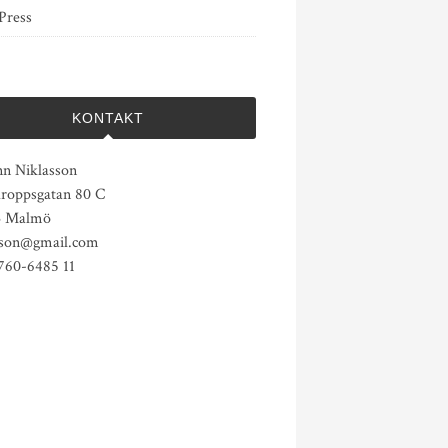
Press
KONTAKT
nn Niklasson
roppsgatan 80 C
3 Malmö
sson@gmail.com
0760-6485 11