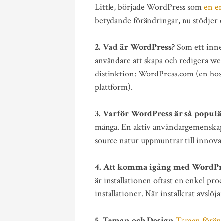
Little, började WordPress som
en e
betydande förändringar, nu stödjer
2. Vad är WordPress?
Som ett inne
användare att skapa och redigera w
distinktion: WordPress.com (en host
plattform).
3. Varför WordPress är så populä
många. En aktiv användargemenskap
source natur uppmuntrar till innova
4. Att komma igång med WordPr
är installationen oftast en enkel p
installationer. När installerat avsl
5. Teman och Design
Teman föränd