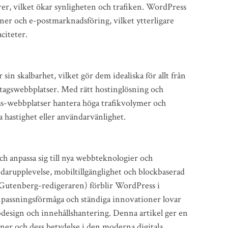
er, vilket ökar synligheten och trafiken. WordPress
oner och e-postmarknadsföring, vilket ytterligare
citeter.
in skalbarhet, vilket gör dem idealiska för allt från
retagswebbplatser. Med rätt hostinglösning och
-webbplatser hantera höga trafikvolymer och
 hastighet eller användarvänlighet.
ch anpassa sig till nya webbteknologier och
arupplevelse, mobiltillgänglighet och blockbaserad
Gutenberg-redigeraren) förblir WordPress i
passningsförmåga och ständiga innovationer lovar
design och innehållshantering. Denna artikel ger en
ner och dess betydelse i den moderna digitala