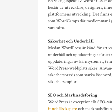
En viktig aspekt av WordPress är 
består av utvecklare, designers, inn
plattformens utveckling. Det finns 
som WordCamps där medlemmar i gem
varandra.
Säkerhet och Underhåll
Medan WordPress är känd för att va
underhåll och uppdateringar för at
uppdateringar av kärnsystemet, teman
WordPress-webbplats säker. Använ
säkerhetspraxis som starka lösenord
säkerhetskopior.
SEO och Marknadsföring
WordPress är exceptionellt SEO-vänli
innehållsskapare
och marknadsförare.